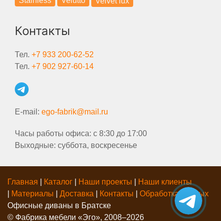
Stainless
Velutto
Velvet lux
Контакты
Тел.
+7 933 200-62-52
Тел.
+7 902 927-60-14
E-mail:
ego-fabrik@mail.ru
Часы работы офиса: с 8:30 до 17:00
Выходные: суббота, воскресенье
Главная
|
Каталог
|
Наши проекты
|
Наши клиенты
|
Материалы
|
Доставка
|
Контакты
|
Обработка данных
Офисные диваны в Братске
© Фабрика мебели «Эго», 2008–2026