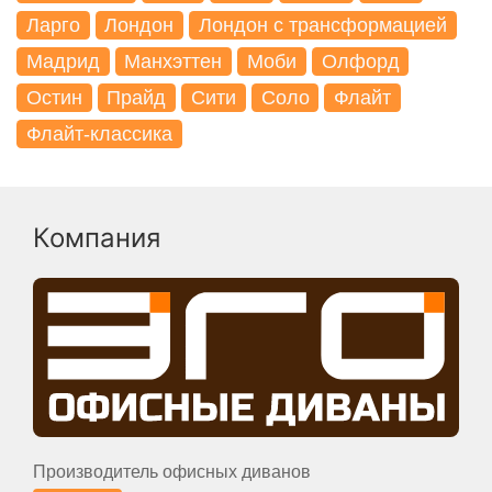
Ларго
Лондон
Лондон с трансформацией
Мадрид
Манхэттен
Моби
Олфорд
Остин
Прайд
Сити
Соло
Флайт
Флайт-классика
Компания
Производитель офисных диванов