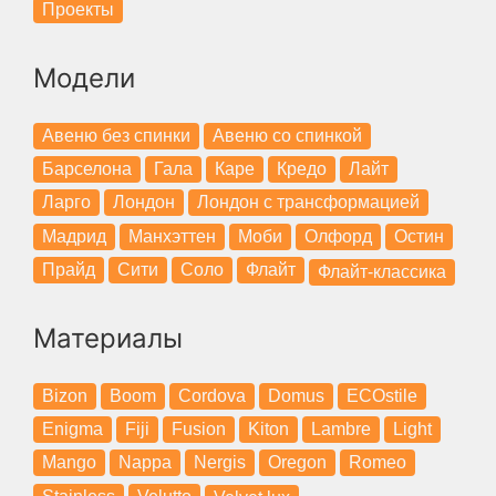
Проекты
Модели
Авеню без спинки
Авеню со спинкой
Барселона
Гала
Каре
Кредо
Лайт
Ларго
Лондон
Лондон с трансформацией
Мадрид
Манхэттен
Моби
Олфорд
Остин
Прайд
Сити
Соло
Флайт
Флайт-классика
Материалы
Bizon
Boom
Cordova
Domus
ECOstile
Enigma
Fiji
Fusion
Kiton
Lambre
Light
Mango
Nappa
Nergis
Oregon
Romeo