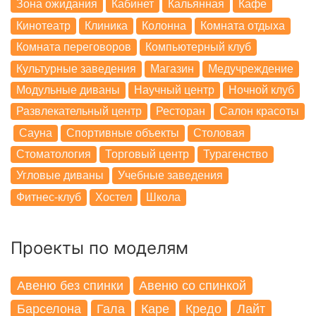
Зона ожидания
Кабинет
Кальянная
Кафе
Кинотеатр
Клиника
Колонна
Комната отдыха
Комната переговоров
Компьютерный клуб
Культурные заведения
Магазин
Медучреждение
Модульные диваны
Научный центр
Ночной клуб
Развлекательный центр
Ресторан
Салон красоты
Сауна
Спортивные объекты
Столовая
Стоматология
Торговый центр
Турагенство
Угловые диваны
Учебные заведения
Фитнес-клуб
Хостел
Школа
Проекты по моделям
Авеню без спинки
Авеню со спинкой
Барселона
Гала
Каре
Кредо
Лайт