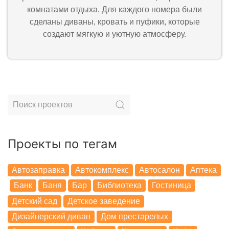
комнатами отдыха. Для каждого номера были
сделаны диваны, кровать и пуфики, которые
создают мягкую и уютную атмосферу.
Проекты по тегам
Автозаправка
Автокомплекс
Автосалон
Аптека
Банк
Баня
Бар
Библиотека
Гостиница
Детский сад
Детское заведение
Дизайнерский диван
Дом престарелых