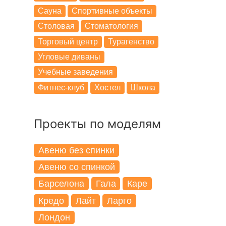
Сауна
Спортивные объекты
Столовая
Стоматология
Торговый центр
Турагенство
Угловые диваны
Учебные заведения
Фитнес-клуб
Хостел
Школа
Проекты по моделям
Авеню без спинки
Авеню со спинкой
Барселона
Гала
Каре
Кредо
Лайт
Ларго
Лондон