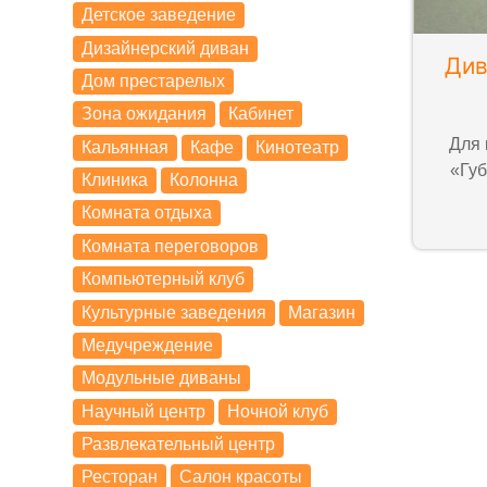
Детское заведение
Дизайнерский диван
Див
Дом престарелых
Зона ожидания
Кабинет
Для 
Кальянная
Кафе
Кинотеатр
«Губ
Клиника
Колонна
Комната отдыха
Комната переговоров
Компьютерный клуб
Культурные заведения
Магазин
Медучреждение
Модульные диваны
Научный центр
Ночной клуб
Развлекательный центр
Ресторан
Салон красоты