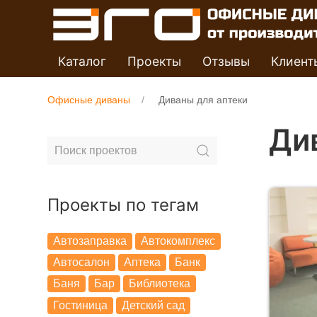
Каталог
Проекты
Отзывы
Клиент
Офисные диваны
Диваны для аптеки
Ди
Проекты по тегам
Автозаправка
Автокомплекс
Автосалон
Аптека
Банк
Баня
Бар
Библиотека
Гостиница
Детский сад