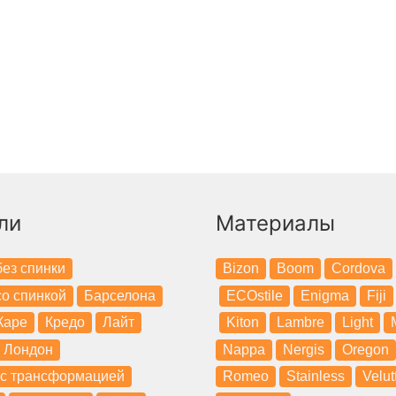
ли
Материалы
ез спинки
Bizon
Boom
Cordova
о спинкой
Барселона
ECOstile
Enigma
Fiji
Каре
Кредо
Лайт
Kiton
Lambre
Light
Лондон
Nappa
Nergis
Oregon
 с трансформацией
Romeo
Stainless
Velut