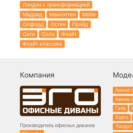
Лондон с трансформацией
Мадрид
Манхэттен
Моби
Олфорд
Остин
Прайд
Сити
Соло
Флайт
Флайт-классика
Компания
Моде
Авеню б
Авеню с
Гала
Ларго
Производитель офисных диванов
Лондон