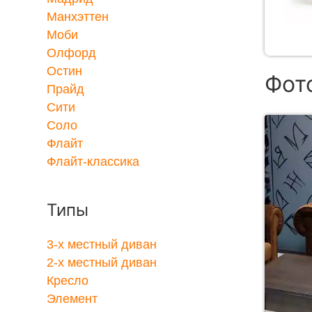
Манхэттен
Моби
Олфорд
Остин
Фот
Прайд
Сити
Соло
Флайт
Флайт-классика
Типы
3-x местный диван
2-x местный диван
Кресло
Элемент