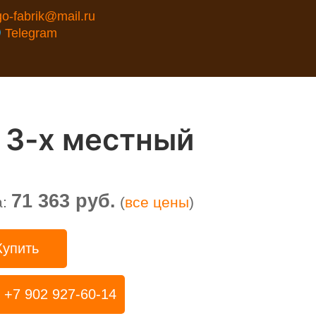
go-fabrik@mail.ru
Telegram
 3-х местный
71 363 руб.
а:
(
все цены
)
Купить
+7 902 927-60-14