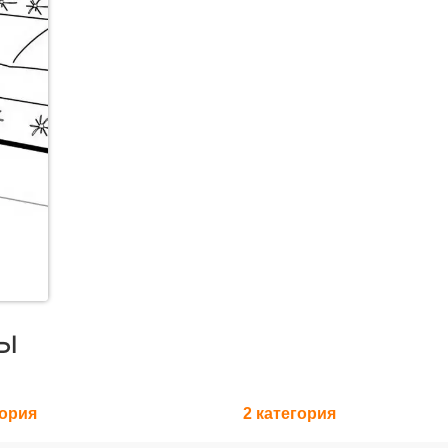
ы
гория
2 категория