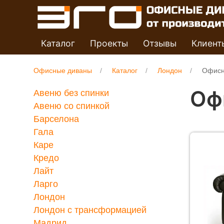
Каталог
Проекты
Отзывы
Клиент
Офисные диваны
Каталог
Лондон
Офисн
Оф
Авеню без спинки
Авеню со спинкой
Барселона
Гала
Каре
Кредо
Лайт
Ларго
Лондон
Лондон с трансформацией
Мадрид