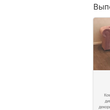
Вып
Ко
ди
декор