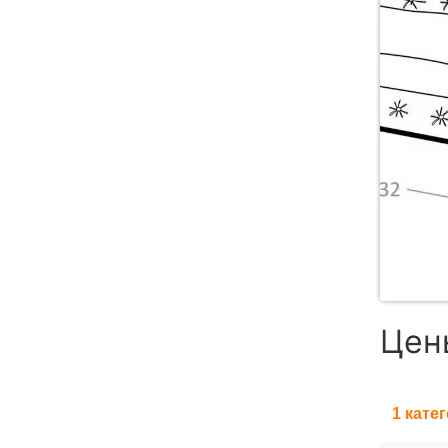
Цен
1 кате