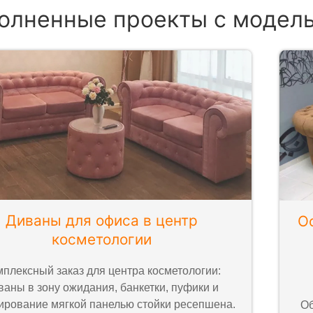
олненные проекты с модел
Диваны для офиса в центр
О
косметологии
мплексный заказ для центра косметологии:
ваны в зону ожидания, банкетки, пуфики и
ирование мягкой панелью стойки ресепшена.
Об