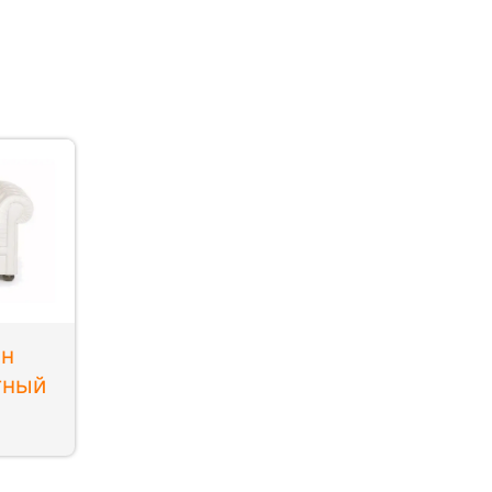
ан
тный