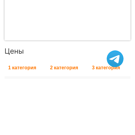
Цены
1 категория
2 категория
3 категория
73 614 руб.
78 705 руб.
86 339 руб.
Доставка из Красноярска, в стоимость не входит,
рассчитывается индивидуально.
Характеристики