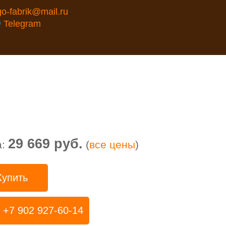
go-fabrik@mail.ru
Telegram
29 669 руб.
а:
(
все цены
)
Купить
+7 902 927-60-14