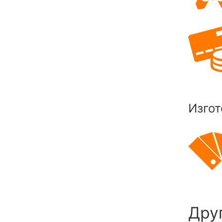
Изгот
Дру