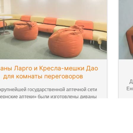
аны Ларго и Кресла-мешки Дао
для комнаты переговоров
Д
Ен
крупнейшей государственной аптечной сети
ернские аптеки» были изготовлены диваны
Ларго и Кресла-мешки Дао.