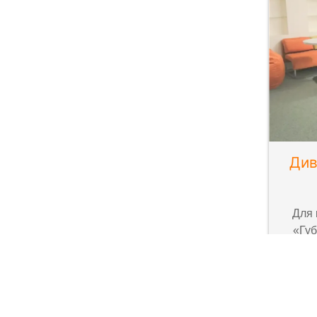
Див
Для 
«Губ