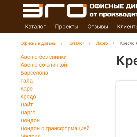
Каталог
Проекты
Отзывы
Клиент
Офисные диваны
Каталог
Ларго
Кресло 
Кр
Авеню без спинки
Авеню со спинкой
Барселона
Гала
Каре
Кредо
Лайт
Ларго
Лондон
Лондон с трансформацией
Мадрид