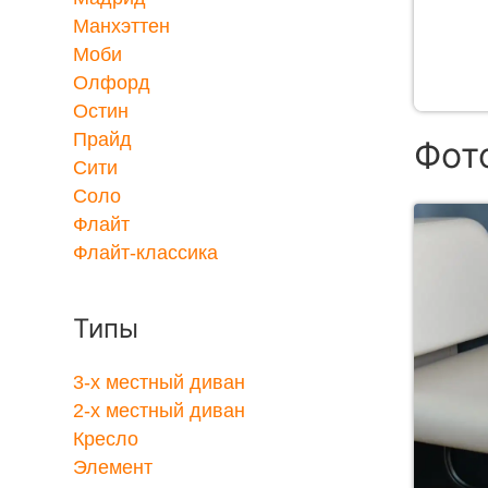
Манхэттен
Моби
Олфорд
Остин
Прайд
Фот
Сити
Соло
Флайт
Флайт-классика
Типы
3-x местный диван
2-x местный диван
Кресло
Элемент