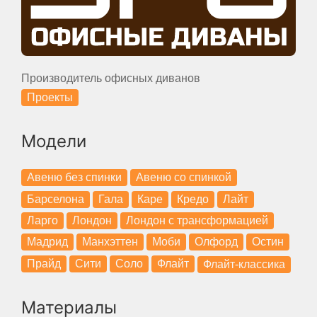
Производитель офисных диванов
Проекты
Модели
Авеню без спинки
Авеню со спинкой
Барселона
Гала
Каре
Кредо
Лайт
Ларго
Лондон
Лондон с трансформацией
Мадрид
Манхэттен
Моби
Олфорд
Остин
Прайд
Сити
Соло
Флайт
Флайт-классика
Материалы