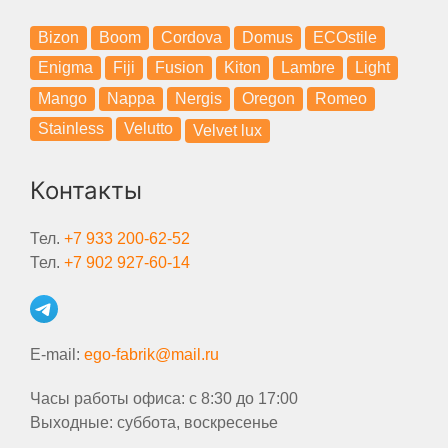
Bizon
Boom
Cordova
Domus
ECOstile
Enigma
Fiji
Fusion
Kiton
Lambre
Light
Mango
Nappa
Nergis
Oregon
Romeo
Stainless
Velutto
Velvet lux
Контакты
Тел.
+7 933 200-62-52
Тел.
+7 902 927-60-14
E-mail:
ego-fabrik@mail.ru
Часы работы офиса: с 8:30 до 17:00
Выходные: суббота, воскресенье