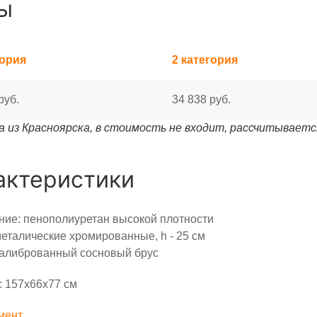
ы
гория
2 категория
руб.
34 838 руб.
 из Красноярска, в стоимость не входит, рассчитываетс
актеристики
ие: пенополиуретан высокой плотности
еталические хромированные, h - 25 cм
калиброванный сосновый брус
 157х66х77 см
мент