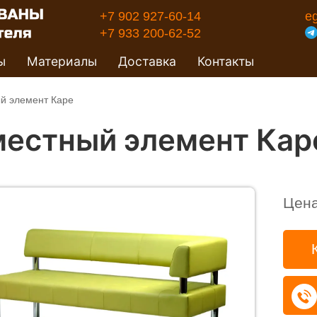
+7 902 927-60-14
e
+7 933 200-62-52
ы
Материалы
Доставка
Контакты
й элемент Каре
местный элемент Кар
Цен