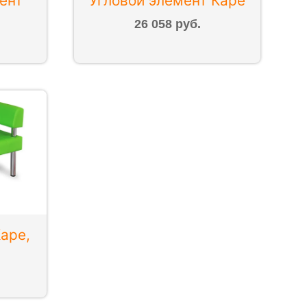
Угловой элемент Каре
ент
26 058 руб.
аре,