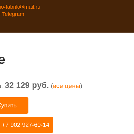
go-fabrik@mail.ru
Telegram
е
32 129 руб.
а:
(
все цены
)
Купить
+7 902 927-60-14