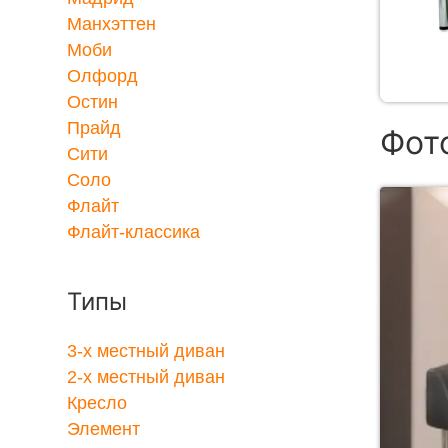
Манхэттен
Моби
Олфорд
Остин
Прайд
Фот
Сити
Соло
Флайт
Флайт-классика
Типы
3-x местный диван
2-x местный диван
Кресло
Элемент