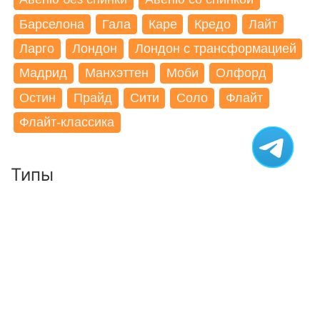
Барселона
Гала
Каре
Кредо
Лайт
Ларго
Лондон
Лондон с трансформацией
Мадрид
Манхэттен
Моби
Олфорд
Остин
Прайд
Сити
Соло
Флайт
Флайт-классика
Типы
3-x местный диван
2-x местный диван
Кресло
Элемент
Компания